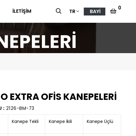
0
G
İLETİŞİM
BAYİ
TR
NEPELERİ
O EXTRA OFİS KANEPELERİ
 :
2126-BM-73
U
Kanepe Tekli
Kanepe İkili
Kanepe Üçlü