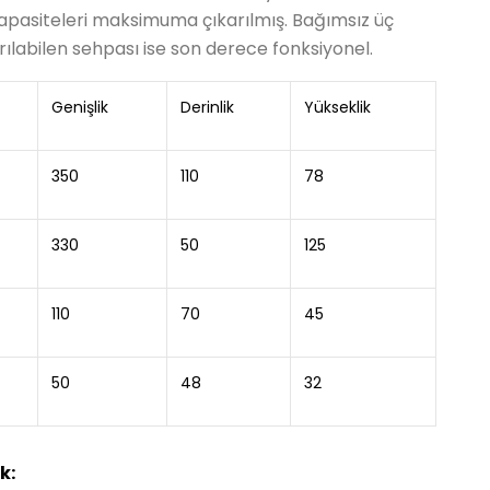
pasiteleri maksimuma çıkarılmış. Bağımsız üç
ılabilen sehpası ise son derece fonksiyonel.
Genişlik
Derinlik
Yükseklik
350
110
78
330
50
125
110
70
45
50
48
32
k: