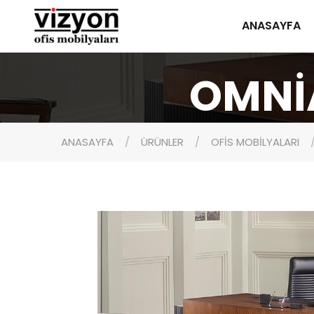
ANASAYFA
OMNİ
ANASAYFA
ÜRÜNLER
OFİS MOBİLYALARI