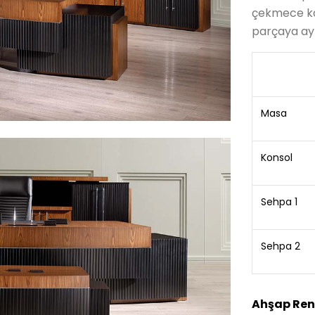
çekmece ka
parçaya ayr
Masa
Konsol
Sehpa 1
Sehpa 2
Ahşap Ren