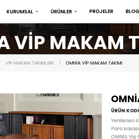
PROJELER
BLO
KURUMSAL
ÜRÜNLER
A VİP MAKAM T
VİP MAKAM TAKIMLARI
OMNİA VİP MAKAM TAKIMI
OMNİ
ÜRÜN KODU
Yenilenen s
Para kasası
OMNİA Vip 