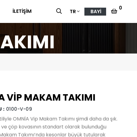
0
G
İLETİŞİM
BAYİ
TR
AKIMI
A VİP MAKAM TAKIMI
 :
0100-V-09
tiliyle OMNİA Vip Makam Takımı şimdi daha da şık.
 ve çöp kovasının standart olarak bulunduğu
Makam Takımı’nda kesonlar büyük tutularak